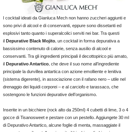
I cocktail ideati da Gianluca Mech non hanno zuccheri aggiunti e
sono privi di alcool e di conservanti, eppure sono dissetanti ed
esplosivi tanto quanto i superalcolici serviti nei bar. Tra questi
il
Depurative Black Mojito
, un cocktail in forma depurativa a
bassissimo contenuto di calorie, senza ausilio di alcool e
conservanti. Tra gli ingredienti principali il decottopirico più amato,
il
Depurativo Antartico
, che deve il suo nome all’ingrediente
principale la durvillea antartica con azione emolliente e lenitiva
(sistema digerente), in associazione con il rafano nero – utile nel
drenaggio dei liquidi corporei – e al carciofo e tarassaco, che
sostengono le funzioni depurative dell’organismo.
Inserite in un bicchiere (rock alto da 250ml) 4 cubetti di lime, 3 o 4
gocce di Tisanosweet e pestare con un pestello. Aggiungete 30 ml
di Depurativo Antartico, alcune foglie di menta, massaggiate il