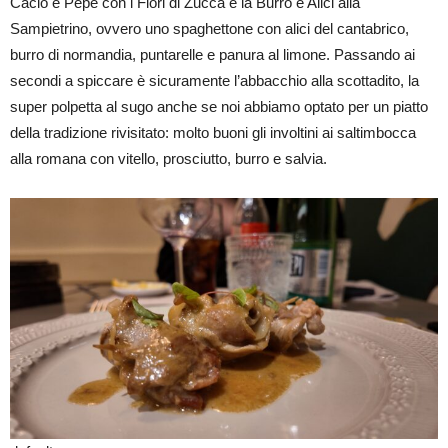
Cacio e Pepe con i Fiori di Zucca e la Burro e Alici alla
Sampietrino, ovvero uno spaghettone con alici del cantabrico,
burro di normandia, puntarelle e panura al limone. Passando ai
secondi a spiccare è sicuramente l’abbacchio alla scottadito, la
super polpetta al sugo anche se noi abbiamo optato per un piatto
della tradizione rivisitato: molto buoni gli involtini ai saltimbocca
alla romana con vitello, prosciutto, burro e salvia.