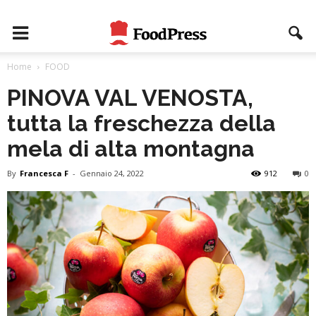
Home
FOOD
PINOVA VAL VENOSTA,
tutta la freschezza della
mela di alta montagna
By
Francesca F
-
Gennaio 24, 2022
912
0