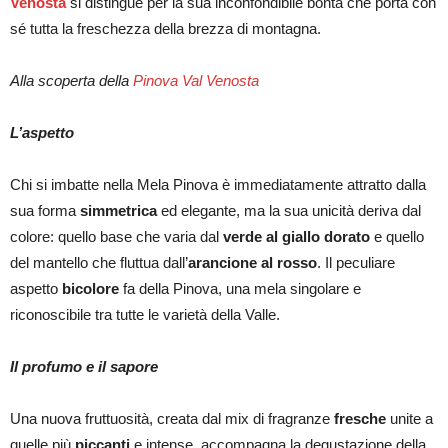
Venosta
si distingue per la sua inconfondibile bontà che porta con
sé tutta la freschezza della brezza di montagna.
Alla scoperta della
Pinova Val Ve
nosta
L’aspetto
Chi si imbatte nella Mela Pinova è immediatamente attratto dalla
sua forma
simmetrica
ed elegante, ma la sua unicità deriva dal
colore: quello base che varia dal
verde al giallo dorato
e quello
del mantello che fluttua dall’
arancione al rosso
. Il peculiare
aspetto
bicolore
fa della Pinova, una mela singolare e
riconoscibile tra tutte le varietà della Valle.
Il profumo e il sapore
Una nuova fruttuosità, creata dal mix di fragranze
fresche
unite a
quelle più
piccanti
e intense, accompagna la degustazione della