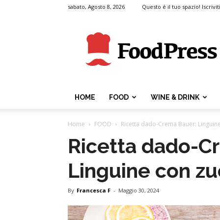
sabato, Agosto 8, 2026
Questo é il tuo spazio! Iscrivit
FoodPress
HOME
FOOD
WINE & DRINK
Home
FOOD
Ricetta dado-Crema Bauer: Linguine
Ricetta dado-C
Linguine con zu
By
Francesca F
-
Maggio 30, 2024