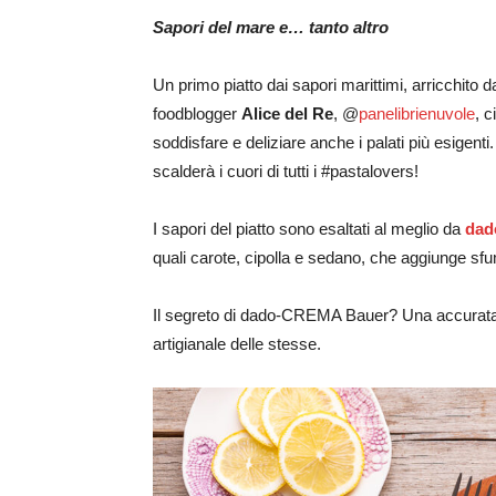
Sapori del mare e… tanto altro
Un primo piatto dai sapori marittimi, arricchito d
foodblogger
Alice del Re
, @
panelibrienuvole
, c
soddisfare e deliziare anche i palati più esigent
scalderà i cuori di tutti i #pastalovers!
I sapori del piatto sono esaltati al meglio da
dad
quali carote, cipolla e sedano, che aggiunge sfu
Il segreto di dado-CREMA Bauer? Una accurata 
artigianale delle stesse.