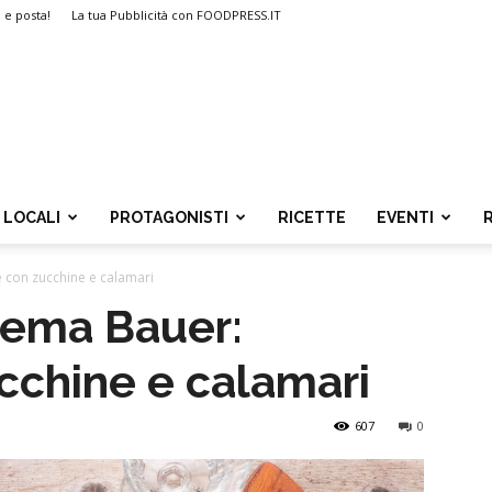
i e posta!
La tua Pubblicità con FOODPRESS.IT
LOCALI
PROTAGONISTI
RICETTE
EVENTI
 con zucchine e calamari
rema Bauer:
cchine e calamari
607
0