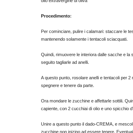
olio extravergine di oliva
Procedimento:
Per cominciare, pulire i calamari: staccare le te
mantenendo solamente i tentacoli sciacquati.
Quindi, rimuovere le interiora dalle sacche e la 
seguito tagliarle ad anelli.
A questo punto, rosolare anelli e tentacoli per 2 m
spegnere e tenere da parte.
Ora mondare le zucchine e affettarle sottili. Qui
capiente, con 2 cucchiai di olio e uno spicchio d
Unire a questo punto il dado-CREMA, e mescolare
zucchine non inizino ad essere tenere. Eventualme