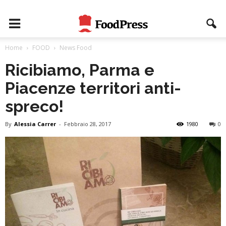
Home
FOOD
News Food
Ricibiamo, Parma e
Piacenze territori anti-
spreco!
By
Alessia Carrer
-
Febbraio 28, 2017
1980
0