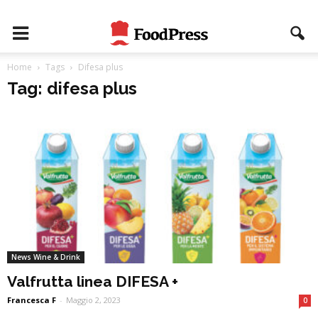
Home
Tags
Difesa plus
Tag: difesa plus
News Wine & Drink
Valfrutta linea DIFESA +
Francesca F
-
Maggio 2, 2023
0