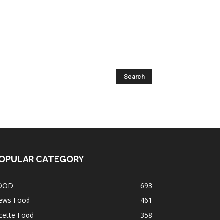
OPULAR CATEGORY
OOD
693
ews Food
461
cette Food
358