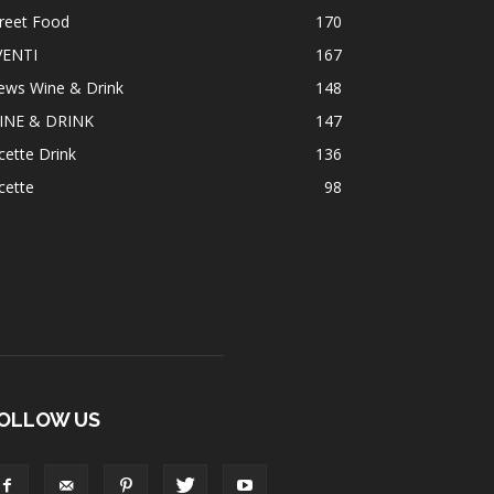
reet Food
170
VENTI
167
ews Wine & Drink
148
INE & DRINK
147
cette Drink
136
cette
98
OLLOW US