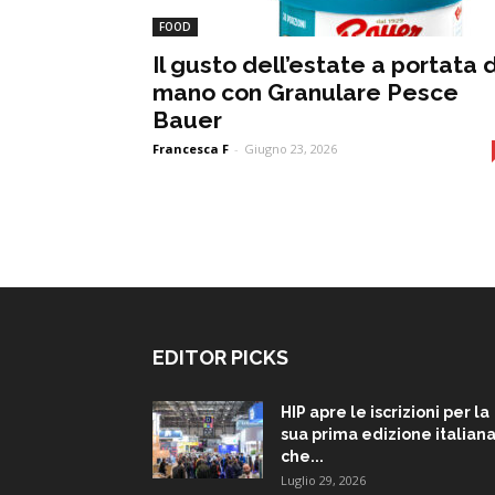
FOOD
Il gusto dell’estate a portata d
mano con Granulare Pesce
Bauer
Francesca F
-
Giugno 23, 2026
EDITOR PICKS
HIP apre le iscrizioni per la
sua prima edizione italiana
che...
Luglio 29, 2026