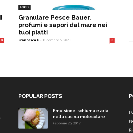
FOOD
i
Granulare Pesce Bauer,
profumi e sapori dal mare nei
tuoi piatti
Francesca F
-
Dicembre 5, 2023
0
0
POPULAR POSTS
P
Emulsione, schiuma e aria
F
,
nella cucina molecolare
N
Febbraio 25, 2017
Ri