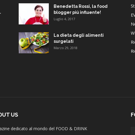
St
Benedetta Rossi, la food
blogger piú influente!
r
E
Luglio 4, 2017
N
W
La dieta degli alimenti
surgelati
Ri
Marzo 29, 2018
Ri
OUT US
F
zine dedicato al mondo del FOOD & DRINK