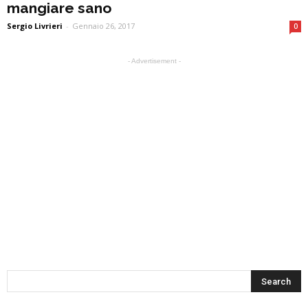
mangiare sano
Sergio Livrieri
-
Gennaio 26, 2017
0
- Advertisement -