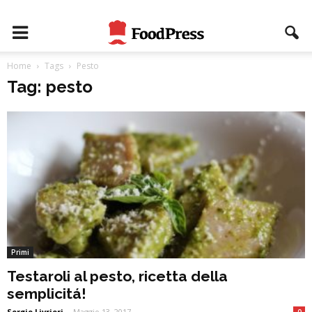
Home
Tags
Pesto
Tag: pesto
Primi
Testaroli al pesto, ricetta della
semplicitá!
Sergio Livrieri
-
Maggio 13, 2017