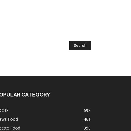
OPULAR CATEGORY
OOD
693
ews Food
461
cette Food
358