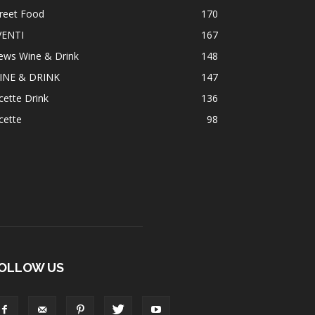
reet Food
170
VENTI
167
ews Wine & Drink
148
INE & DRINK
147
cette Drink
136
cette
98
OLLOW US