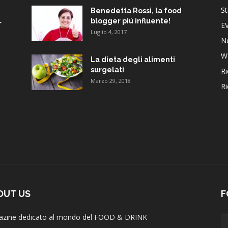
St
Benedetta Rossi, la food
blogger piú influente!
r
E
Luglio 4, 2017
N
W
La dieta degli alimenti
surgelati
Ri
Marzo 29, 2018
Ri
OUT US
F
zine dedicato al mondo del FOOD & DRINK