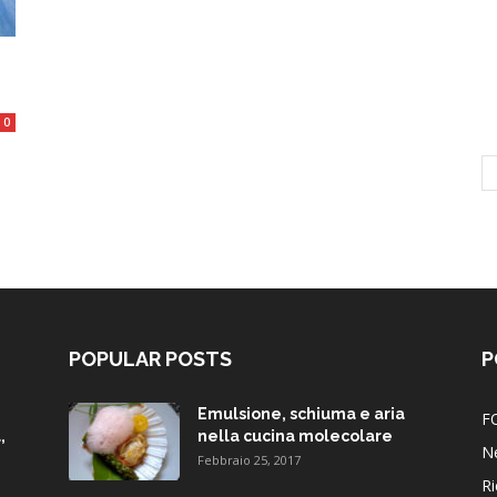
0
POPULAR POSTS
P
Emulsione, schiuma e aria
F
,
nella cucina molecolare
N
Febbraio 25, 2017
Ri