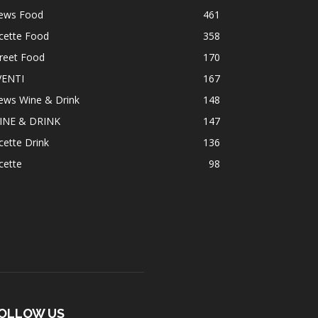
ews Food
461
cette Food
358
reet Food
170
VENTI
167
ews Wine & Drink
148
INE & DRINK
147
cette Drink
136
cette
98
OLLOW US