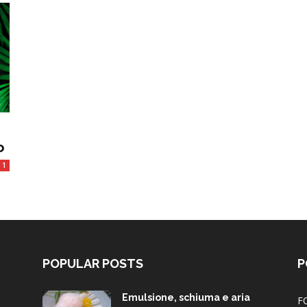
o
1
POPULAR POSTS
P
Emulsione, schiuma e aria
F