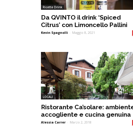
Ricette Drink
Da QVINTO il drink ‘Spiced
Citrus’ con Limoncello Pallini
Kevin Spagnolli
-
Maggio 8, 2021
LOCALI
Ristorante Ca’solare: ambient
accogliente e cucina genuina
Alessia Carrer
-
Marzo 2, 2018