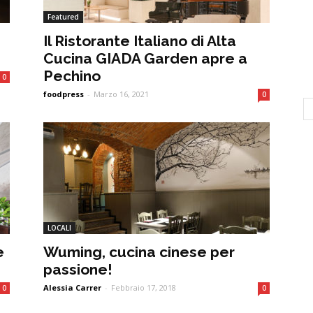
Featured
Il Ristorante Italiano di Alta
Cucina GIADA Garden apre a
Pechino
0
foodpress
-
Marzo 16, 2021
0
LOCALI
e
Wuming, cucina cinese per
passione!
Alessia Carrer
-
Febbraio 17, 2018
0
0