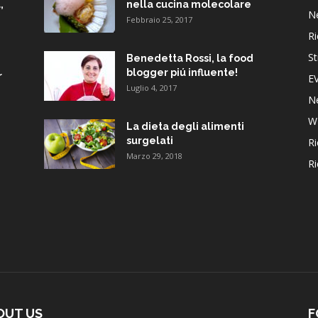
,
nella cucina molecolare
N
Febbraio 25, 2017
Ri
St
Benedetta Rossi, la food
blogger piú influente!
r
E
Luglio 4, 2017
N
W
La dieta degli alimenti
surgelati
Ri
Marzo 29, 2018
Ri
OUT US
F