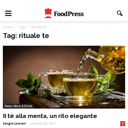
Home
Tags
Rituale te
Tag: rituale te
News Wine & Drink
Il tè alla menta, un rito elegante
Sergio Livrieri
-
Gennaio 30, 2017
0