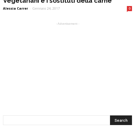
Vegetariani e i sostituti della carne
Alessia Carrer
-
Gennaio 24, 2017
0
- Advertisement -