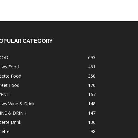
OPULAR CATEGORY
OOD
693
ews Food
461
cette Food
358
reet Food
170
VENTI
167
ews Wine & Drink
148
INE & DRINK
147
cette Drink
136
cette
98