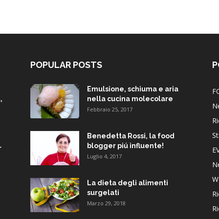
POPULAR POSTS
P
Emulsione, schiuma e aria
F
,
nella cucina molecolare
N
Febbraio 25, 2017
Ri
St
Benedetta Rossi, la food
blogger piú influente!
r
E
Luglio 4, 2017
N
W
La dieta degli alimenti
surgelati
Ri
Marzo 29, 2018
Ri