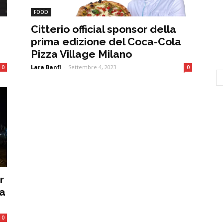
FOOD
Citterio official sponsor della
prima edizione del Coca-Cola
Pizza Village Milano
Lara Banfi
-
Settembre 4, 2023
0
0
r
ma
0