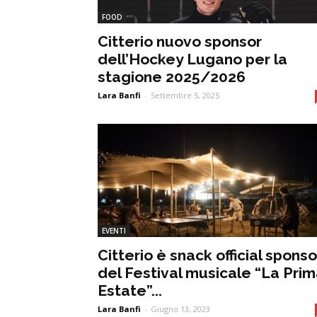
FOOD
Citterio nuovo sponsor
dell’Hockey Lugano per la
stagione 2025/2026
Lara Banfi
-
Settembre 5, 2025
EVENTI
Citterio è snack official sponso
del Festival musicale “La Pri
Estate”...
Lara Banfi
-
Giugno 13, 2023