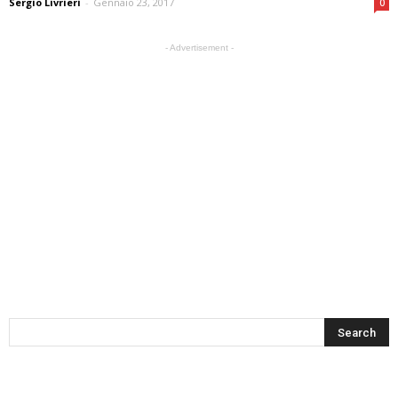
Sergio Livrieri
-
Gennaio 23, 2017
0
- Advertisement -