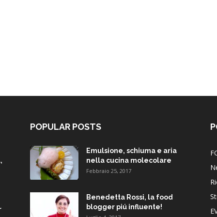
POPULAR POSTS
P
Emulsione, schiuma e aria
F
,
nella cucina molecolare
N
Febbraio 25, 2017
Ri
St
Benedetta Rossi, la food
blogger piú influente!
r
E