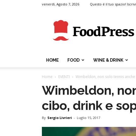
venerdì, Agosto 7, 2026
Questo é il tuo spazio! Iscrivi
FoodPress
HOME
FOOD
WINE & DRINK
Home
EVENTI
Wimbeldon, non solo tennis anche c
Wimbeldon, non
cibo, drink e so
By
Sergio Livrieri
-
Luglio 15, 2017