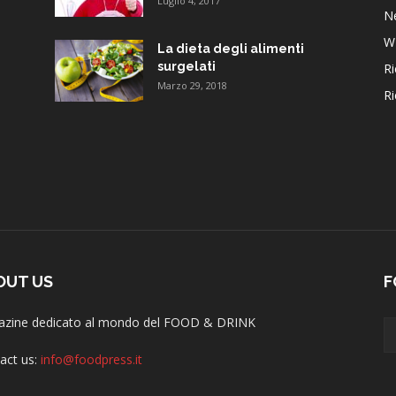
Luglio 4, 2017
N
W
La dieta degli alimenti
surgelati
Ri
Marzo 29, 2018
Ri
OUT US
F
zine dedicato al mondo del FOOD & DRINK
act us:
info@foodpress.it