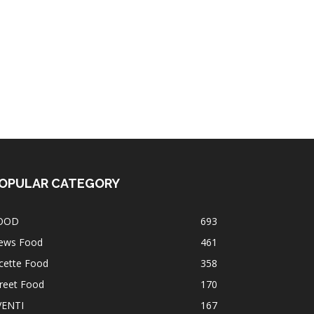
OPULAR CATEGORY
OOD
693
ews Food
461
cette Food
358
reet Food
170
VENTI
167