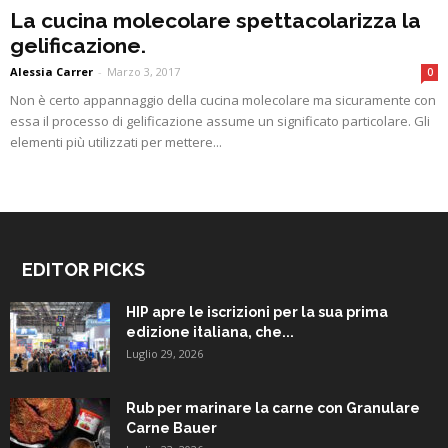
La cucina molecolare spettacolarizza la
gelificazione.
Alessia Carrer
-
Marzo 3, 2017
0
Non è certo appannaggio della cucina molecolare ma sicuramente con
essa il processo di gelificazione assume un significato particolare. Gli
elementi più utilizzati per mettere...
EDITOR PICKS
HIP apre le iscrizioni per la sua prima
edizione italiana, che...
Luglio 29, 2026
Rub per marinare la carne con Granulare
Carne Bauer