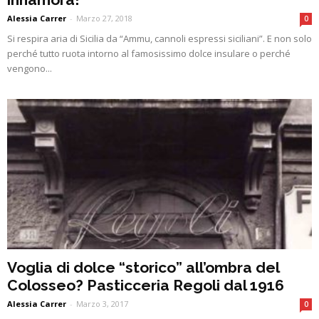
Alessia Carrer
-
Marzo 27, 2018
0
Si respira aria di Sicilia da “Ammu, cannoli espressi siciliani”. E non solo
perché tutto ruota intorno al famosissimo dolce insulare o perché
vengono...
Voglia di dolce “storico” all’ombra del
Colosseo? Pasticceria Regoli dal 1916
Alessia Carrer
-
Marzo 3, 2017
0