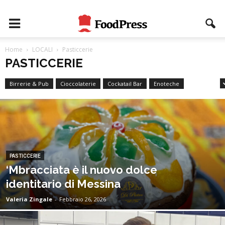
Home
LOCALI
Pasticcerie
PASTICCERIE
Birrerie & Pub
Cioccolaterie
Cockatail Bar
Enoteche
Gelaterie
PASTICCERIE
‘Mbracciata è il nuovo dolce
identitario di Messina
Valeria Zingale
-
Febbraio 26, 2026