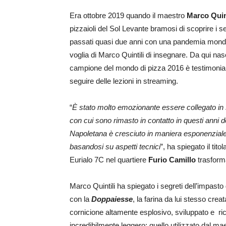
Era ottobre 2019 quando il maestro
Marco Quin
pizzaioli del Sol Levante bramosi di scoprire i se
passati quasi due anni con una pandemia mondia
voglia di Marco Quintili di insegnare. Da qui nas
campione del mondo di pizza 2016 è testimonial, d
seguire delle lezioni in streaming.
“
È stato molto emozionante essere collegato in s
con cui sono rimasto in contatto in questi anni 
Napoletana è cresciuto in maniera esponenziale
basandosi su aspetti tecnici
”, ha spiegato il tito
Eurialo 7C nel quartiere
Furio Camillo
trasform
Marco Quintili ha spiegato i segreti dell’impasto
con la
Doppaiesse
, la farina da lui stesso creat
cornicione altamente esplosivo, sviluppato e r
incredibilmente leggero: quello utilizzato dal m