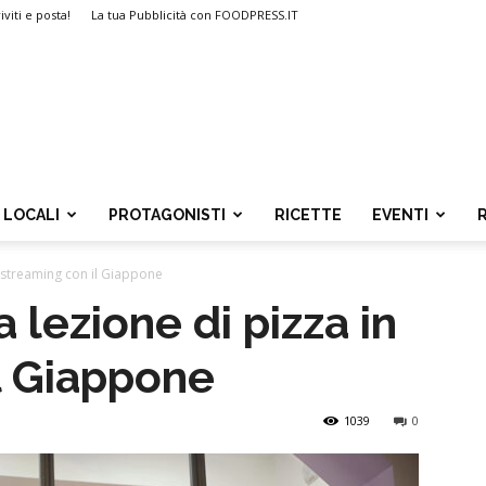
iviti e posta!
La tua Pubblicità con FOODPRESS.IT
LOCALI
PROTAGONISTI
RICETTE
EVENTI
in streaming con il Giappone
a lezione di pizza in
l Giappone
1039
0