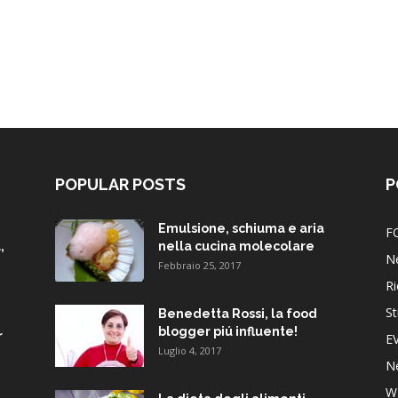
POPULAR POSTS
P
Emulsione, schiuma e aria
F
,
nella cucina molecolare
N
Febbraio 25, 2017
Ri
St
Benedetta Rossi, la food
blogger piú influente!
r
E
Luglio 4, 2017
N
W