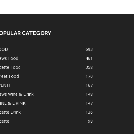
OPULAR CATEGORY
OOD
693
ews Food
461
cette Food
358
reet Food
170
VENTI
167
ews Wine & Drink
148
INE & DRINK
147
cette Drink
136
cette
98