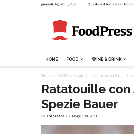
giovedì, Agosto 6, 2026
Questo é il tuo spazio! Iscrivi
FoodPress
HOME
FOOD
WINE & DRINK
Home
FOOD
Ratatouille con Arostina Erbe e Spe
Ratatouille con
Spezie Bauer
By
Francesca F
-
Maggio 10, 2023