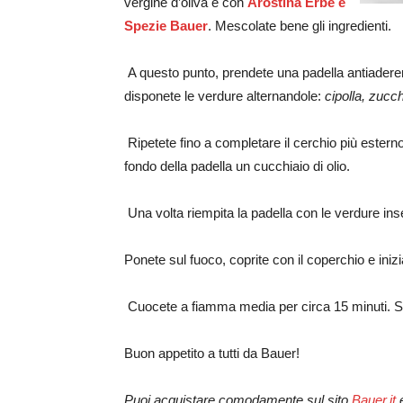
vergine d’oliva e con
Arostina Erbe e
Spezie Bauer
. Mescolate bene gli ingredienti.
A questo punto, prendete una padella antiaderent
disponete le verdure alternandole:
cipolla, zuc
Ripetete fino a completare il cerchio più esterno
fondo della padella un cucchiaio di olio.
Una volta riempita la padella con le verdure ins
Ponete sul fuoco, coprite con il coperchio e inizi
Cuocete a fiamma media per circa 15 minuti. Servi
Buon appetito a tutti da Bauer!
Puoi acquistare comodamente sul sito
Bauer.it
e