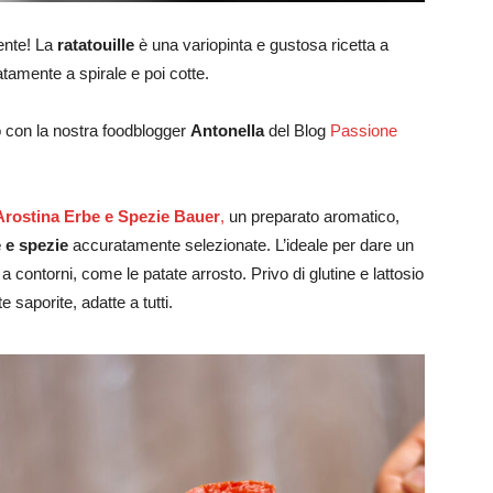
ente! La
ratatouille
è una variopinta e gustosa ricetta a
natamente a spirale e poi cotte.
o con la nostra foodblogger
Antonella
del Blog
Passione
Arostina Erbe e Spezie Bauer
,
un preparato aromatico,
 e spezie
accuratamente selezionate. L’ideale per dare un
 a contorni, come le patate arrosto. Privo di glutine e lattosio
e saporite, adatte a tutti.