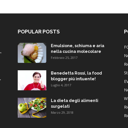
POPULAR POSTS
P
Emulsione, schiuma e aria
F
,
nella cucina molecolare
N
Febbraio 25, 2017
Ri
St
Benedetta Rossi, la food
blogger piú influente!
r
E
Luglio 4, 2017
N
W
La dieta degli alimenti
surgelati
Ri
Marzo 29, 2018
Ri