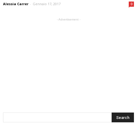
Alessia Carrer
-
Gennaio 17, 2017
0
- Advertisement -