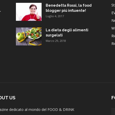
St
Benedetta Rossi, la food
blogger piú influente!
r
E
Luglio 4, 2017
N
W
La dieta degli alimenti
surgelati
Ri
Marzo 29, 2018
Ri
OUT US
F
zine dedicato al mondo del FOOD & DRINK