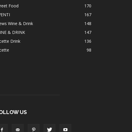
reet Food
170
VENTI
167
ews Wine & Drink
148
INE & DRINK
147
cette Drink
136
cette
98
OLLOW US