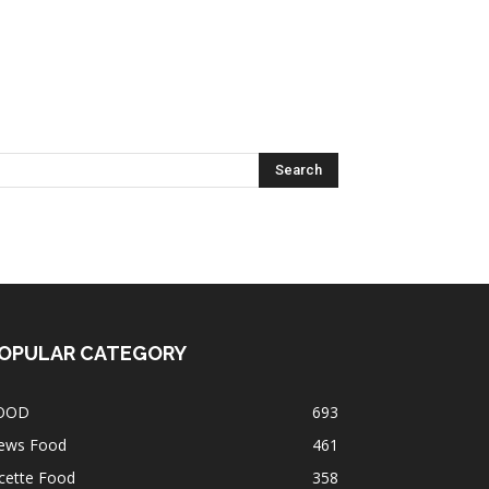
OPULAR CATEGORY
OOD
693
ews Food
461
cette Food
358