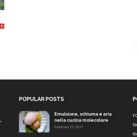
0
POPULAR POSTS
P
Emulsione, schiuma e aria
F
,
nella cucina molecolare
N
Febbraio 25, 2017
Ri