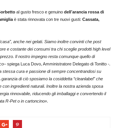
Sorbetto
al gusto fresco e genuino
dell’arancia rossa di
miglia
è stata rinnovata con tre nuovi gusti:
Cassata,
“casa”, anche nei gelati. Siamo inoltre convinti che post
e e costante dei consumi tra chi sceglie prodotti high level
à-prezzo. Il nostro impegno resta comunque quello di
ico
– spiega Luca Dovo, Amministratore Delegato di Tonitto -.
n la stessa cura e passione di sempre concentrandosi su
A garanzia di ciò sposiamo la cosiddetta “cleanlabel” che
e con ingredienti naturali. Inoltre la nostra azienda sposa
nergia rinnovabile, riducendo gli imballaggi e convertendo il
lata R-Pet o in cartoncino»
.