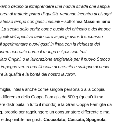
bbiamo deciso di intraprendere una nuova strada che sappia
cerca di materie prima di qualità, venendo incontro ai bisogni
o stesso tempo con gusti inusuali
– sottolinea
Massimiliano
.
La scelta dello spritz come quella del chinotto e del limone
uelli dell’aperitivo tanto caro ai più giovani. Il successo
 sperimentare nuovi gusti in linea con la richiesta del
prime ricercate come il mango e il passion fruit
to Origini, o la lavorazione artigianale per il nuovo Stecco
impegno verso una filosofia di crescita e sviluppo di nuovi
re la qualità e la bontà del nostro lavoro»
.
amiglia, intesa anche come singola persona o alla coppia.
a differenza della Coppa Famiglia da 500 g (quest’ultima
re distribuita in tutto il mondo) e la Gran Coppa Famiglia da
g
, proprio per raggiungere un consumatore differente e mai
è disponibile nei gusti:
Cioccolato, Cassata, Spagnola,