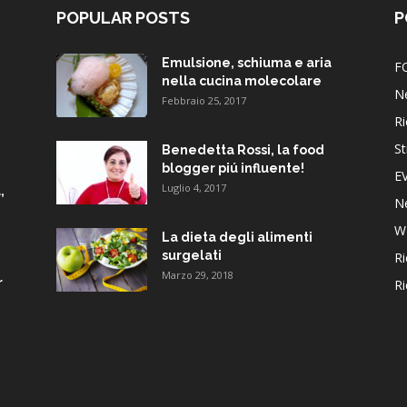
POPULAR POSTS
P
Emulsione, schiuma e aria
F
nella cucina molecolare
N
Febbraio 25, 2017
Ri
St
Benedetta Rossi, la food
blogger piú influente!
E
Luglio 4, 2017
,
N
W
La dieta degli alimenti
surgelati
Ri
Marzo 29, 2018
r
Ri