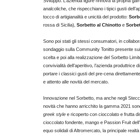
Sviluppo. L’azienda ligure rinnova la propria gamm
analcoliche, che rispecchiano i tipici gusti dell’a
tocco di artigianalità e unicità del prodotto:
Sorbe
rossa di Sicilia),
Sorbetto al Chinotto
e
Sorbe
Sono poi stati gli stessi consumatori, in collabo
sondaggio sulla Community Tonitto presente sui
scelta e poi alla realizzazione del Sorbetto Limit
convivialità dell’aperitivo, l’azienda produttrice di
portare i classici gusti del pre-cena direttamen
e attento alle novità del mercato.
Innovazione nel Sorbetto, ma anche negli Stecchi
novità che hanno arricchito la gamma 2021 son
greek style
e ricoperto con cioccolato e frutta dis
cioccolato fondente, mango e Passion Fruit del
equo solidali di Altromercato, la principale realt