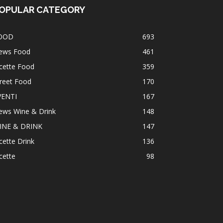
OPULAR CATEGORY
OOD
693
ews Food
461
cette Food
359
reet Food
170
VENTI
167
ews Wine & Drink
148
INE & DRINK
147
cette Drink
136
cette
98