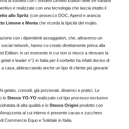
a di sorbetti con i Sorbetti Limited Edition nelle tre varianti
peritivo e realizzate con una tecnologia che lascia intatto il
tto allo Spritz
(con prosecco DOC, Aperol e arancia
tto Limone e Menta
che ricorda la tipicità del mojito.
razione con i dipendenti assaggiatori, che, attraverso un
 social network, hanno co-creato direttamente prima alla
ed Edition: in un momento in cui non si riesce a ritrovare la
 gelati e leader n°1 in Italia per il sorbetto ha infatti deciso di
te a casa, abbracciando anche un tipo di cliente più giovane
 gelato, comodi, già porzionati, dinamici e pratici. Le
o lo
Stecco YO-YO
realizzato col tipo processo esclusivo
idratata di alta qualità e lo
Stecco Origini
prodotto con
l’Amazzonia al cui interno è presente cacao e zucchero
à di Commercio Equo e Solidale in Italia.