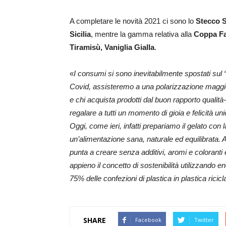
A completare le novità 2021 ci sono lo
Stecco 
Sicilia
, mentre la gamma relativa alla
Coppa Fa
Tiramisù, Vaniglia Gialla
.
«
I consumi si sono inevitabilmente spostati sul 
Covid, assisteremo a una polarizzazione maggior
e chi acquista prodotti dal buon rapporto qualit
regalare a tutti un momento di gioia e felicità un
Oggi, come ieri, infatti prepariamo il gelato co
un’alimentazione sana, naturale ed equilibrata. 
punta a creare senza additivi, aromi e coloranti 
appieno il concetto di sostenibilità utilizzando e
75% delle confezioni di plastica in plastica ricic
SHARE
Facebook
Twitter