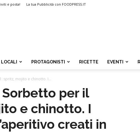
iviti e posta!
La tua Pubblicità con FOODPRESS.IT
LOCALI
PROTAGONISTI
RICETTE
EVENTI
 spritz, mojito e chinotto. I...
 Sorbetto per il
ito e chinotto. I
’aperitivo creati in