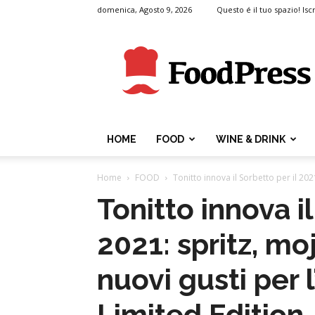
domenica, Agosto 9, 2026
Questo é il tuo spazio! Iscr
FoodPress
HOME
FOOD
WINE & DRINK
Home
FOOD
Tonitto innova il Sorbetto per il 2021:
Tonitto innova il
2021: spritz, moj
nuovi gusti per l
Limited Edition