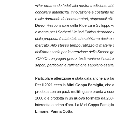
«
Pur rimanendo fedeli alla nostra tradizione, a
conciliare autenticità, innovazione e costante ri
e alle domande dei consumatori
,
stupendoli all
Dovo
, Responsabile della Ricerca e Sviluppo –
e menta per i Sorbetti Limited Edition ricordano q
della proposta è stato tale che abbiamo deciso di
mercato. Allo stesso tempo l’utilizzo di materie 
dell’Amazzonia per la creazione dello Stecco gela
YO-YO con yogurt greco, testimoniano il nostro 
sapori, particolari e raffinati che sappiano esalta
Particolare attenzione è stata data anche alla f
Per il 2021 ecco la
Mini Coppa Famiglia
, che 
prodotta con un pack multilingua e pronta a esse
1000 g è prodotta in un
nuovo formato da 250 
intercettato prima d’ora. La Mini Coppa Famiglia 
Limone, Panna Cotta
.