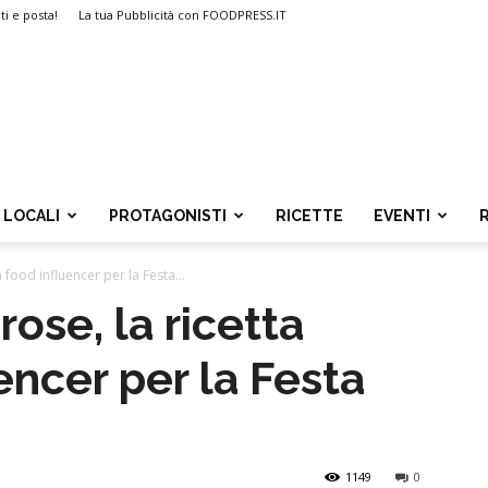
ti e posta!
La tua Pubblicità con FOODPRESS.IT
LOCALI
PROTAGONISTI
RICETTE
EVENTI
a food influencer per la Festa...
rose, la ricetta
encer per la Festa
1149
0