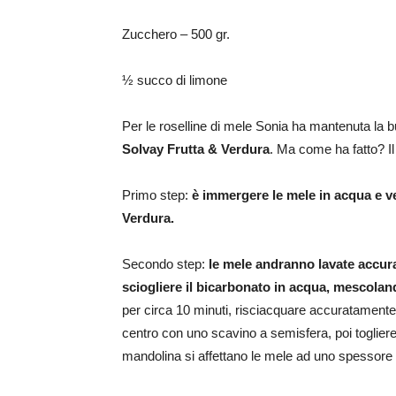
Zucchero – 500 gr.
½ succo di limone
Per le roselline di mele Sonia ha mantenuta la 
Solvay Frutta & Verdura
. Ma come ha fatto? I
Primo step:
è immergere le mele in acqua e v
Verdura
.
Secondo step:
le mele andranno lavate accur
sciogliere il bicarbonato in acqua, mescolan
per circa 10 minuti, risciacquare accuratamente 
centro con uno scavino a semisfera, poi togliere 
mandolina si affettano le mele ad uno spessor