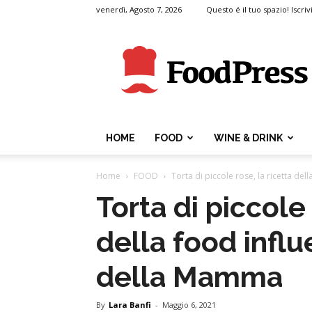
venerdì, Agosto 7, 2026
Questo é il tuo spazio! Iscrivi
FoodPress
HOME
FOOD
WINE & DRINK
Home
FOOD
Torta di piccole rose, la ricetta dell
Torta di piccole 
della food influ
della Mamma
By
Lara Banfi
-
Maggio 6, 2021