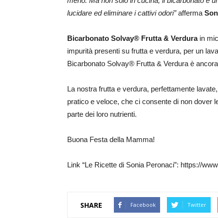
meno. Ma non solo in cucina, il bicarbonato è un 
lucidare ed eliminare i cattivi odori”
afferma
Son
Bicarbonato Solvay® Frutta & Verdura
in mi
impurità presenti su frutta e verdura, per un lava
Bicarbonato Solvay® Frutta & Verdura è ancora 
La nostra frutta e verdura, perfettamente lavat
pratico e veloce, che ci consente di non dover l
parte dei loro nutrienti.
Buona Festa della Mamma!
Link “Le Ricette di Sonia Peronaci”: https://www
SHARE
Facebook
Twitter