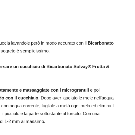
buccia lavandole però in modo accurato con il
Bicarbonato
l segreto è semplicissimo.
ersare un cucchiaio di
Bicarbonato Solvay® Frutta &
atamente e massaggiate con i microgranuli
e poi
do con il cucchiaio
. Dopo aver lasciato le mele nell’acqua
con acqua corrente, tagliale a metà ogni mela ed elimina il
il picciolo e la parte sottostante al torsolo. Con una
e di 1-2 mm al massimo.