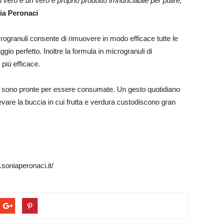
vero è un vero e proprio prodotto irrinunciabile per pulire,
ia Peronaci
crogranuli consente di rimuovere in modo efficace tutte le
ggio perfetto. Inoltre la formula in microgranuli di
più efficace.
e, sono pronte per essere consumate. Un gesto quotidiano
evare la buccia in cui frutta e verdura custodiscono gran
.soniaperonaci.it/