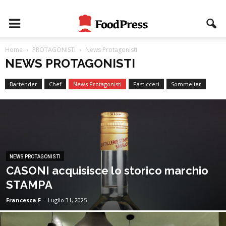
Home
PROTAGONISTI
News Protagonisti
NEWS PROTAGONISTI
Bartender
Chef
News Protagonisti
Pasticceri
Sommelier
NEWS PROTAGONISTI
CASONI acquisisce lo storico marchio
STAMPA
Francesca F
-
Luglio 31, 2025