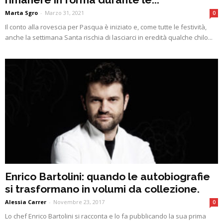
Marta Sgro
-
Marzo 31, 2021
0
Il conto alla rovescia per Pasqua è iniziato e, come tutte le festività,
anche la settimana Santa rischia di lasciarci in eredità qualche chilo...
Enrico Bartolini: quando le autobiografie
si trasformano in volumi da collezione.
Alessia Carrer
-
Novembre 23, 2017
0
Lo chef Enrico Bartolini si racconta e lo fa pubblicando la sua prima